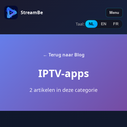
StreamBe
Menu
Taal
:
NL
EN
FR
← Terug naar Blog
IPTV-apps
2 artikelen in deze categorie