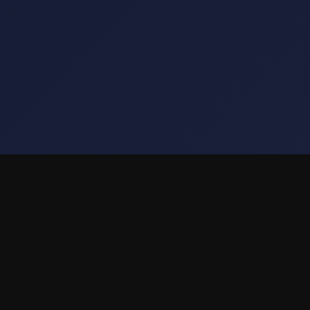
StreamBe
WELCOME
CONTACT