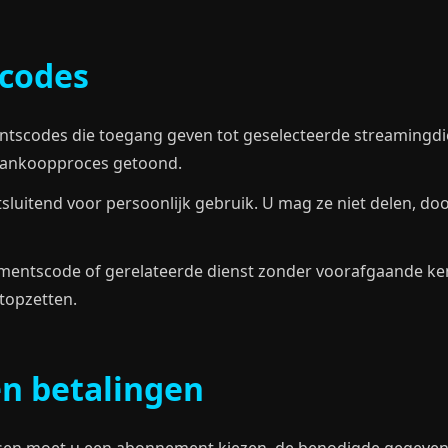
codes
scodes die toegang geven tot geselecteerde streamingdie
t aankoopproces getoond.
sluitend voor persoonlijk gebruik. U mag ze niet delen, d
entscode of gerelateerde dienst zonder voorafgaande ken
topzetten.
en betalingen