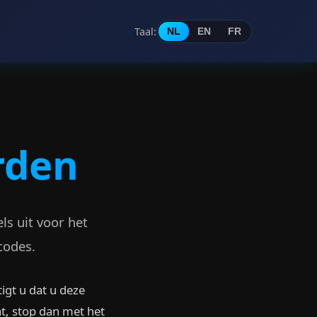
Taal
:
NL
EN
FR
rden
s uit voor het
codes.
gt u dat u deze
t, stop dan met het