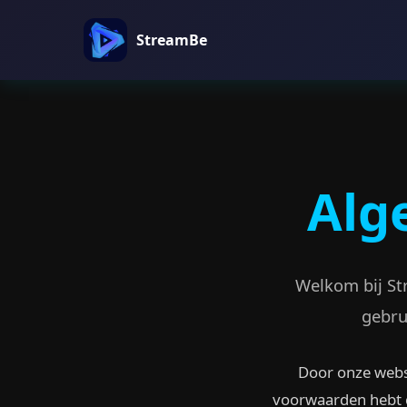
StreamBe
Alg
Welkom bij St
gebru
Door onze webs
voorwaarden hebt g