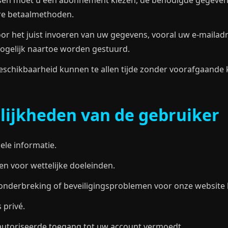
tsen moet u een abonnement kiezen, de benodigde gegevens
re betaalmethoden.
or het juist invoeren van uw gegevens, vooral uw e-mailad
gelijk naartoe worden gestuurd.
eschikbaarheid kunnen te allen tijde zonder voorafgaande 
ijkheden van de gebruiker
ele informatie.
en voor wettelijke doeleinden.
, onderbreking of beveiligingsproblemen voor onze websit
privé.
autoriseerde toegang tot uw account vermoedt.