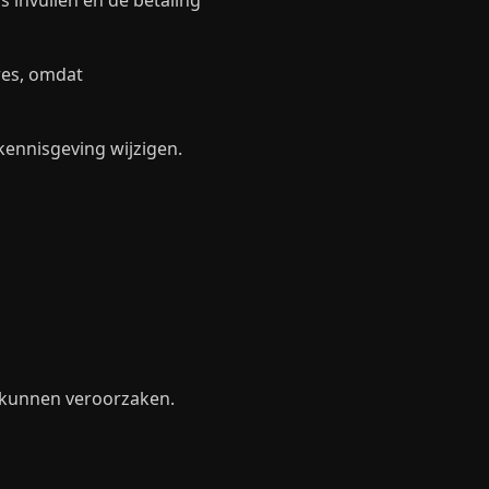
 invullen en de betaling
res, omdat
kennisgeving wijzigen.
e kunnen veroorzaken.