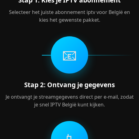
Selecteer het juiste abonnement iptv voor België en
kies het gewenste pakket.
📧
Stap
2
:
Ontvang je gegevens
Je ontvangt je streamgegevens direct per e-mail, zodat
je snel IPTV België kunt kijken.