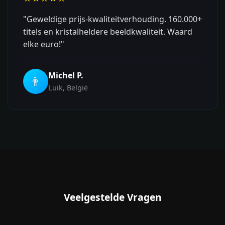
"
Geweldige prijs-kwaliteitverhouding. 160.000+
titels en kristalheldere beeldkwaliteit. Waard
elke euro!
"
Michel P.
👨
Luik, België
Veelgestelde Vragen