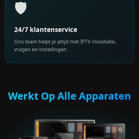
🛡️
24/7 klantenservice
Ons team helpt je altijd met IPTV installatie,
vragen en instellingen.
Werkt Op Alle Apparaten