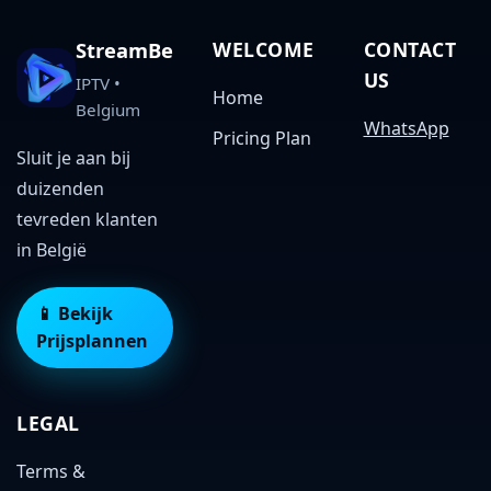
StreamBe
WELCOME
CONTACT
US
IPTV •
Home
Belgium
WhatsApp
Pricing Plan
Sluit je aan bij
duizenden
tevreden klanten
in België
📱
Bekijk
Prijsplannen
LEGAL
Terms &