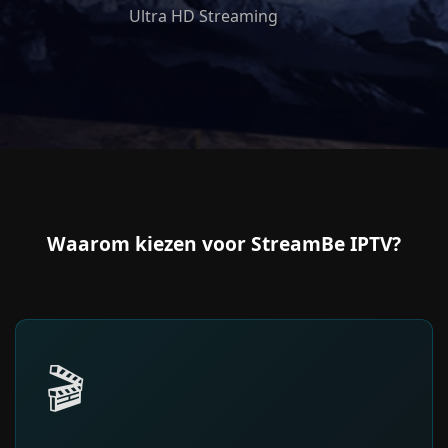
Ultra HD Streaming
Waarom kiezen voor StreamBe IPTV?
🎬