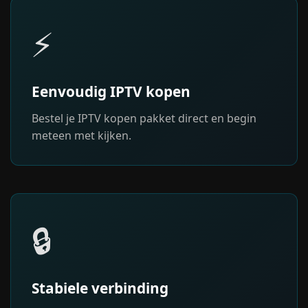
⚡
Eenvoudig IPTV kopen
Bestel je IPTV kopen pakket direct en begin
meteen met kijken.
🔒
Stabiele verbinding