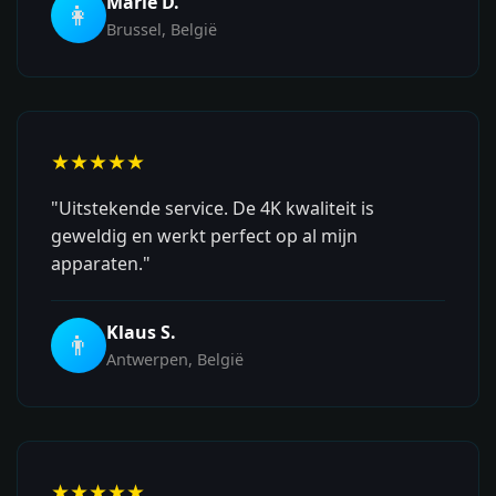
Marie D.
👩
Brussel, België
★
★
★
★
★
"
Uitstekende service. De 4K kwaliteit is
geweldig en werkt perfect op al mijn
apparaten.
"
Klaus S.
👨
Antwerpen, België
★
★
★
★
★